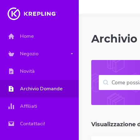
Archivi
Home
Negozio
Novità
Archivio Domande
Affiliati
Contattaci!
Visualizzazione de