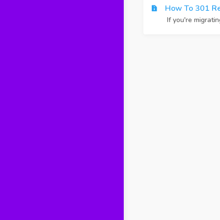
How To 301 Re
If you're migrati